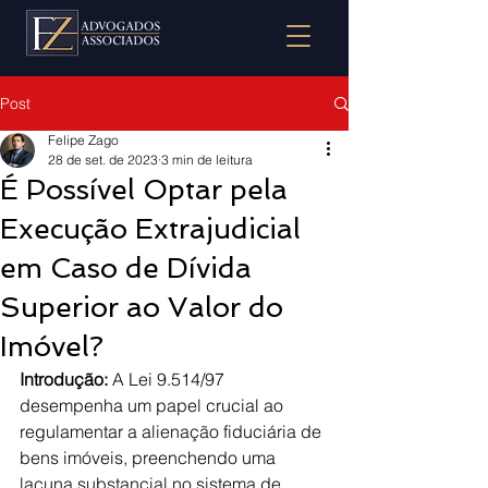
Post
Felipe Zago
28 de set. de 2023
3 min de leitura
É Possível Optar pela
Execução Extrajudicial
em Caso de Dívida
Superior ao Valor do
Imóvel?
Introdução: 
A Lei 9.514/97 
desempenha um papel crucial ao 
regulamentar a alienação fiduciária de 
bens imóveis, preenchendo uma 
lacuna substancial no sistema de 