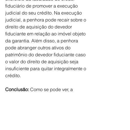
fiduciário de promover a execução 
judicial do seu crédito. Na execução 
judicial, a penhora pode recair sobre o 
direito de aquisição do devedor 
fiduciante em relação ao imóvel objeto 
da garantia. Além disso, a penhora 
pode abranger outros ativos do 
patrimônio do devedor fiduciante caso 
o valor do direito de aquisição seja 
insuficiente para quitar integralmente o 
crédito.
Conclusão:
 Como se pode ver, a 
alienação fiduciária tem muitas 
vantagens quando comparada à 
hipoteca, ao fornecer ao credor o 
protagonismo nas hipóteses de 
inadimplemento, trazendo consigo as 