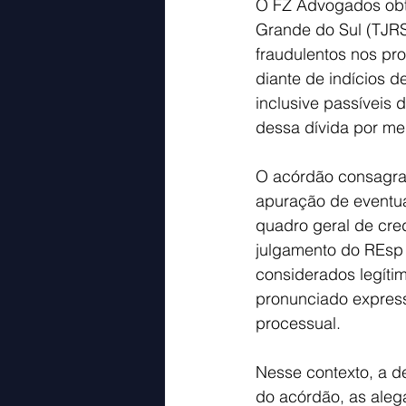
O FZ Advogados obte
Grande do Sul (TJRS)
fraudulentos nos pr
diante de indícios 
inclusive passíveis 
dessa dívida por me
O acórdão consagra
apuração de eventua
quadro geral de cred
julgamento do REsp 
considerados legítim
pronunciado expres
processual.
Nesse contexto, a d
do acórdão, as aleg