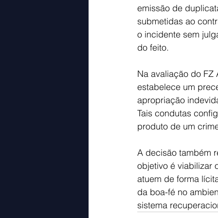
emissão de duplicat
submetidas ao contr
o incidente sem julg
do feito.
Na avaliação do FZ 
estabelece um prece
apropriação indevid
Tais condutas config
produto de um crime
A decisão também re
objetivo é viabiliz
atuem de forma lícit
da boa-fé no ambien
sistema recuperacion