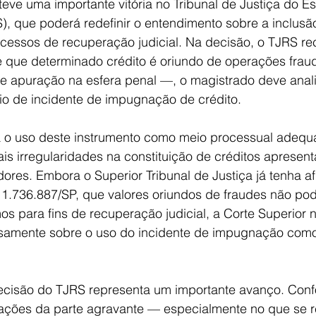
ve uma importante vitória no Tribunal de Justiça do Es
, que poderá redefinir o entendimento sobre a inclusão
ocessos de recuperação judicial. Na decisão, o TJRS r
de que determinado crédito é oriundo de operações frau
de apuração na esfera penal —, o magistrado deve anali
io de incidente de impugnação de crédito.
 o uso deste instrumento como meio processual adequ
is irregularidades na constituição de créditos apresen
ores. Embora o Superior Tribunal de Justiça já tenha af
1.736.887/SP, que valores oriundos de fraudes não po
os para fins de recuperação judicial, a Corte Superior 
samente sobre o uso do incidente de impugnação com
ecisão do TJRS representa um importante avanço. Conf
ações da parte agravante — especialmente no que se re