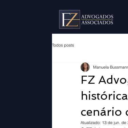
Todos posts
Manuela Bussman
FZ Advo
históric
cenário 
Atualizado:
13 de jun. de