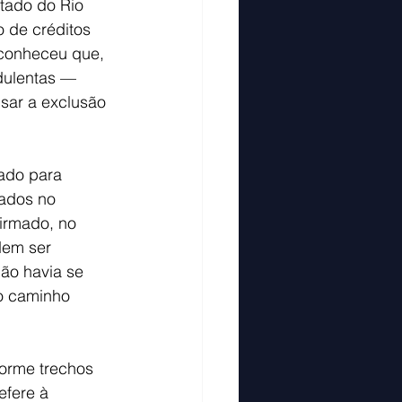
tado do Rio 
 de créditos 
econheceu que, 
dulentas — 
sar a exclusão 
ado para 
tados no 
irmado, no 
dem ser 
não havia se 
o caminho 
orme trechos 
fere à 