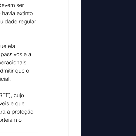
 devem ser 
havia extinto 
nuidade regular 
ue ela 
passivos e a 
eracionais. 
dmitir que o 
cial.
EF), cujo 
veis e que 
ara a proteção 
orteiam o 