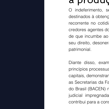
O indeferimento, 
destinados à obtenç
recorrente no cotid
credores agentes do
de que incumbe ao p
seu direito, desone
patrimonial.
Diante disso, exa
princípios processua
capitais, demonstran
as Secretarias da F
do Brasil (BACEN) n
judicial impregnad
contribui para a co