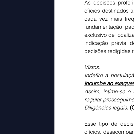
As decisões profer
ofícios destinados 
cada vez mais freq
fundamentação padr
exclusivo de locali
indicação prévia d
decisões redigidas 
Vistos.
Indefiro a postulaç
incumbe ao exequent
Assim, intime-se o
regular prosseguimen
Diligências legais
. (
Esse tipo de decis
ofícios, desacompan