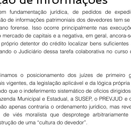
sem fundamentação jurídica, de pedidos de expediç
ão de informações patrimoniais dos devedores tem se t
iano forense. Isso ocorre principalmente nas execuç
 mercado de capitais e a negativa, em geral, ancora-s
róprio detentor do crédito localizar bens suficientes 
rando o Judiciário dessa tarefa colaborativa no curso 
minamos o posicionamento dos juízes de primeiro g
is vigentes, da legislação aplicável e da lógica própri
do que o indeferimento sistemático de ofícios dirigido
azenda Municipal e Estadual, a SUSEP, o PREVJUD e o
ão apenas contraria o ordenamento jurídico, mas reve
a de viés moralista que desprotege arbitrariamente
nstrução de uma “cultura do devedor”.