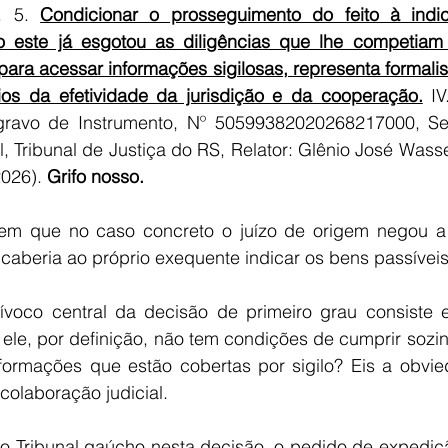
. 5. 
Condicionar o prosseguimento do feito à indi
o este já esgotou as diligências que lhe competiam
 para acessar informações sigilosas, representa formali
pios da efetividade da jurisdição e da cooperação.
 IV
Agravo de Instrumento, Nº 50599382020268217000, S
el, Tribunal de Justiça do RS, Relator: Glênio José Wass
026). 
Grifo nosso.
bem que no caso concreto o juízo de origem negou a 
aberia ao próprio exequente indicar os bens passívei
oco central da decisão de primeiro grau consiste em
ele, por definição, não tem condições de cumprir sozi
formações que estão cobertas por sigilo? Eis a obvied
colaboração judicial.   
Tribunal gaúcho nesta decisão, o pedido de expedição