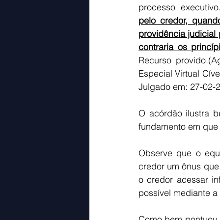
processo executivo
pelo credor, quand
providência judicial
contraria os princí
Recurso provido.(
Especial Virtual Cív
Julgado em: 27-02-2
O acórdão ilustra 
fundamento em que c
Observe que o equív
credor um ônus que 
o credor acessar in
possível mediante a 
Como bem pontuou o 