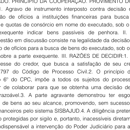
DO. PRINCÍPIO DA COOPERAÇÃO. PROVIMENTO DO 
gravo de instrumento interposto contra decisão qu
o de ofícios a instituições financeiras para busca
a e quotas de consórcio em nome do executado, sob o
xequente indicar bens passíveis de penhora. II
tão em discussão consiste na legalidade da decisão q
 de ofícios para a busca de bens do executado, sob o
 sobre a parte exequente. III. RAZÕES DE DECIDIR:1.
resse do credor, que busca a satisfação de seu cré
 797 do Código de Processo Civil.2. O princípio d
go 6º do CPC, impõe a todos os sujeitos do processo
r de colaborar para que se obtenha uma decisão de 
razoável.3. A parte agravante demonstrou ter esgo
a de bens ao seu alcance, promovendo, sem sucesso, 
nanceiros pelo sistema SISBAJUD.4. A diligência preten
protegidas por sigilo e, portanto, inacessíveis diretam
ndispensável a intervenção do Poder Judiciário para a 