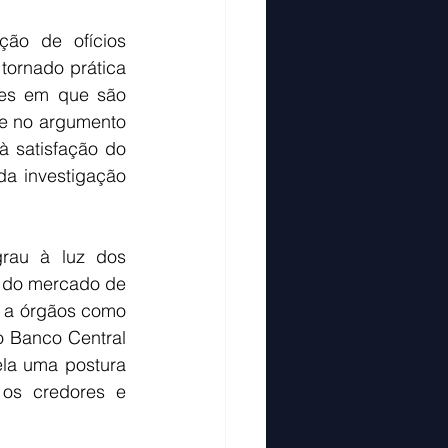
ão de ofícios 
ornado prática 
ões em que são 
e no argumento 
à satisfação do 
da investigação 
rau à luz dos 
a do mercado de 
s a órgãos como 
 Banco Central 
la uma postura 
 os credores e 