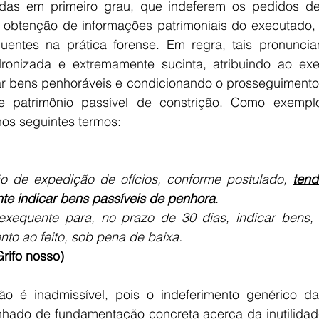
idas em primeiro grau, que indeferem os pedidos de
à obtenção de informações patrimoniais do executado, 
uentes na prática forense. Em regra, tais pronunci
onizada e extremamente sucinta, atribuindo ao exe
zar bens penhoráveis e condicionando o prosseguimento
e patrimônio passível de constrição. Como exemplo
nos seguintes termos:
ão de expedição de ofícios, conforme postulado, 
tend
e indicar bens passíveis de penhora
.
 exequente para, no prazo de 30 dias, indicar bens
to ao feito, sob pena de baixa.
Grifo nosso)
ão é inadmissível, pois o indeferimento genérico d
hado de fundamentação concreta acerca da inutilidad