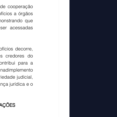
de cooperação 
ícios a órgãos 
onstrando que 
ser acessadas 
ícios decorre, 
s credores do 
ntribui para a 
inadimplemento 
edade judicial, 
a jurídica e o 
MAÇÕES