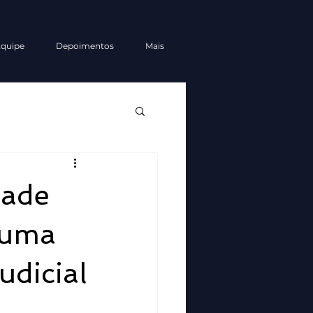
quipe
Depoimentos
Mais
dade
: uma
udicial