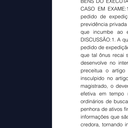
BENS DO EXECUTA
CASO EM EXAME:1. A
pedido de expediçã
previdência privad
que incumbe ao e
DISCUSSÃO:1. A ques
pedido de expedição
que tal ônus recai
desenvolve no inte
preceitua o artigo
insculpido no arti
magistrado, o deve
efetiva em tempo 
ordinários de busc
penhora de ativos fi
informações que são 
credora, tornando i