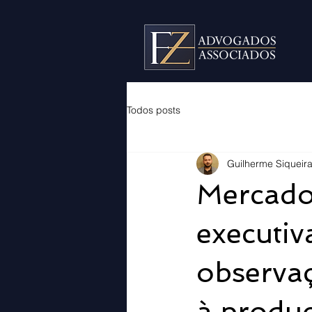
Todos posts
Guilherme Siqueir
Mercado 
executiv
observaç
à produ