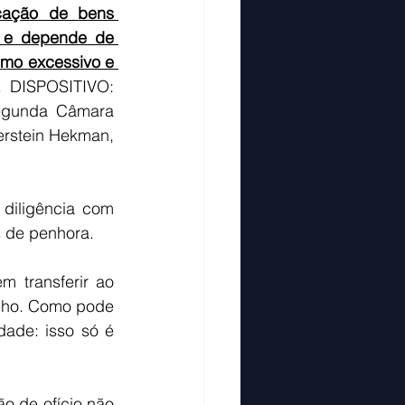
cação de bens 
 e depende de 
smo excessivo e 
. DISPOSITIVO: 
egunda Câmara 
erstein Hekman, 
diligência com 
s de penhora.
 transferir ao 
nho. Como pode 
ade: isso só é 
 de ofício não 