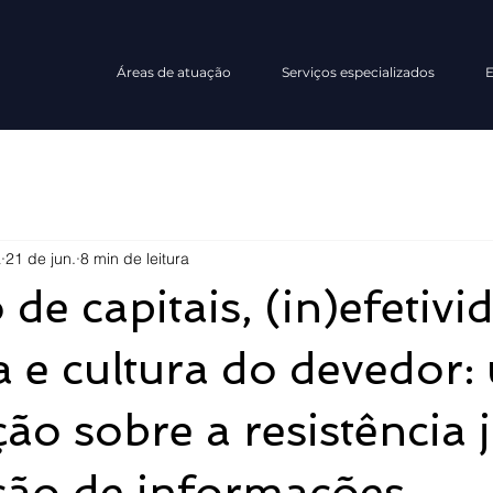
Áreas de atuação
Serviços especializados
E
a
21 de jun.
8 min de leitura
de capitais, (in)efetivi
a e cultura do devedor
ão sobre a resistência j
ção de informações