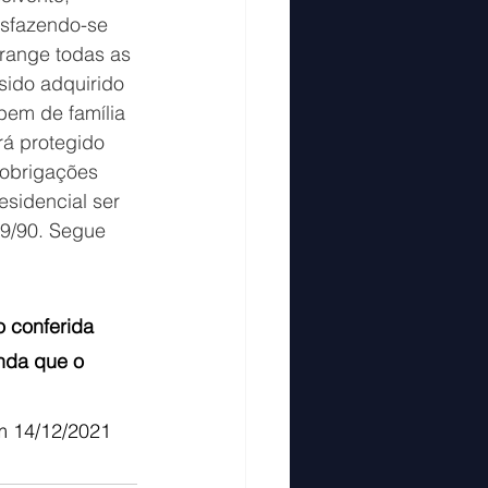
desfazendo-se 
brange todas as 
sido adquirido 
bem de família 
rá protegido 
 obrigações 
sidencial ser 
9/90. Segue 
o conferida 
inda que o 
m 14/12/2021 