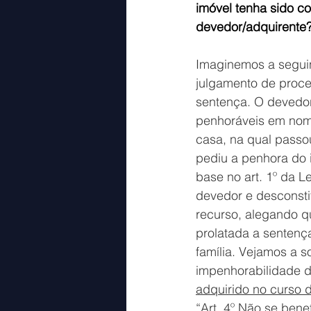
imóvel tenha sido c
devedor/adquirente
Imaginemos a seguin
julgamento de proce
sentença. O devedo
penhoráveis em nom
casa, na qual passou
pediu a penhora do 
base no art. 1º da 
devedor e desconstit
recurso, alegando q
prolatada a sentenç
família. Vejamos a s
impenhorabilidade d
adquirido no curso 
“Art. 4º Não se bene