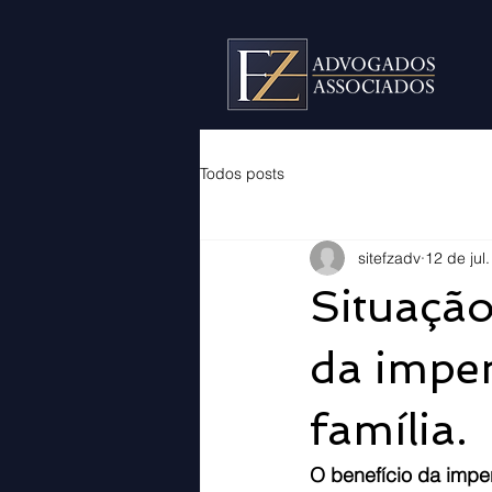
Todos posts
sitefzadv
12 de jul
Situação
da impe
família.
O benefício da impe