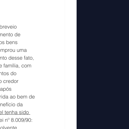
breveio 
imento de 
os bens 
comprou uma 
to desse fato, 
 família, com 
ntos do 
o credor 
 após 
rida ao bem de 
nefício da 
l tenha sido 
ei nº 8.009/90: 
olvente, 