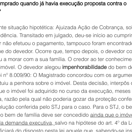
omprado quando já havia execução proposta contra o 
?
te situação hipotética: Ajuizada Ação de Cobrança, so
dência. Transitado em julgado, deu-se início ao cumpr
r não efetuou o pagamento, tampouco foram encontrad
e do devedor. Ocorre que, tempo depois, o devedor 
 a morar com a sua família. O credor ao ter conhecimen
imóvel. O devedor alegou 
impenhorabilidade
 do bem de
Lei nº 8.009/90: O Magistrado concordou com os argume
uiu a penhora sobre o imóvel. Desta decisão, interpôs 
ue o imóvel foi adquirido no curso da execução, meses
a, razão pela qual não poderia gozar da proteção confe
olução conferida pelo STJ para o caso. Para o STJ, o be
o bem de família deve ser concedido 
ainda que o imóve
da demanda executiva, 
salvo na hipótese do art. 4º da L
ficiará do disposto nesta lei aquele que, sabendo-se ins