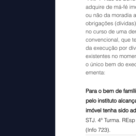
adquire de má-fé imó
ou não da moradia a
obrigações (dívidas)
no curso de uma dem
convencional, que t
da execução por dív
existentes no moment
o único bem do exec
ementa:
Para o bem de famíli
pelo instituto alcan
imóvel tenha sido a
STJ. 4ª Turma. REsp 
(Info 723).