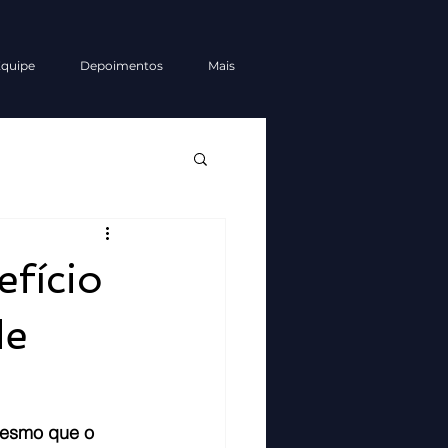
quipe
Depoimentos
Mais
efício
de
mesmo que o 