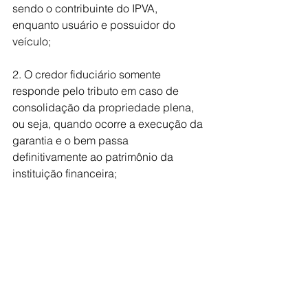
sendo o contribuinte do IPVA, 
enquanto usuário e possuidor do 
veículo;
2. O credor fiduciário somente 
responde pelo tributo em caso de 
consolidação da propriedade plena, 
ou seja, quando ocorre a execução da 
garantia e o bem passa 
definitivamente ao patrimônio da 
instituição financeira;
3. A decisão evita distorções 
econômicas que poderiam encarecer 
financiamentos e reduzir o crédito no 
mercado automotivo, conforme 
estudos apresentados pela 
FEBRABAN no processo.