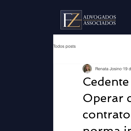
Todos posts
Renata Josino
19 d
Cedente
Operar 
contrat
norma i