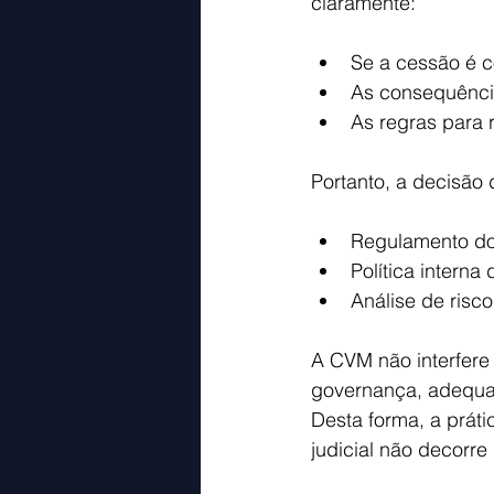
claramente:
Se a cessão é 
As consequênci
As regras para 
Portanto, a decisão
Regulamento do
Política interna
Análise de risc
A CVM não interfere
governança, adequad
Desta forma, a prát
judicial não decorr