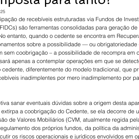
025
pação de recebíveis estruturadas via Fundos de Inves
 (FIDCs) são ferramentas consolidadas para geração de 
 No entanto, quando o cedente se encontra em Recupera
onamentos sobre a possibilidade — ou obrigatoriedade
m sem coobrigação – a possibilidade de recompra em 
ará apenas a contemplar operações em que se detecto
o cedente, diferentemente do modelo tradicional, que pr
ebíveis inadimplentes por mero inadimplemento por pa
etiva sanar eventuais dúvidas sobre a origem desta apa
 extirpa a coobrigação do Cedente, se ela decorre de 
ão de Valores Mobiliários (CVM, atualmente regida pel
egulamento dos próprios fundos, da política da adminis
cutir os riscos operacionais e jurídicos envolvidos em 