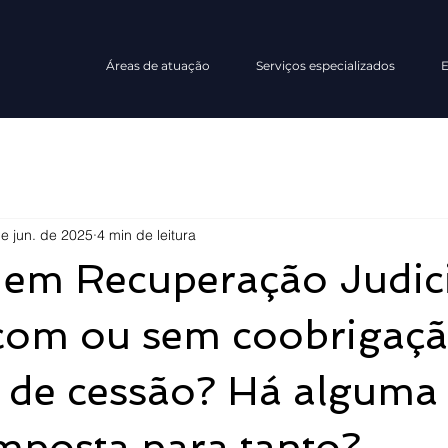
Áreas de atuação
Serviços especializados
E
e jun. de 2025
4 min de leitura
 em Recuperação Judici
com ou sem coobrigaç
o de cessão? Há alguma
mposta para tanto?