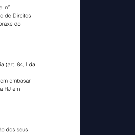
i nº 
 de Direitos 
praxe do 
 (art. 84, I da 
odem embasar 
da RJ em 
ão dos seus 