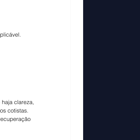
plicável.
haja clareza, 
s cotistas. 
recuperação 