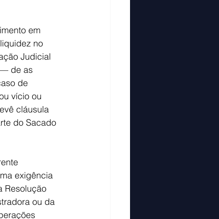
timento em 
liquidez no 
ção Judicial 
 — de as 
caso de 
u vício ou 
evê cláusula 
rte do Sacado 
rente 
uma exigência 
a Resolução 
tradora ou da 
operações 