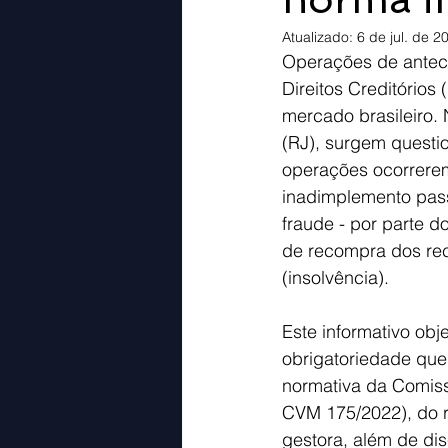
Atualizado:
6 de jul. de 2
Operações de anteci
Direitos Creditórios
mercado brasileiro.
(RJ), surgem questi
operações ocorrere
inadimplemento pass
fraude - por parte d
de recompra dos rec
(insolvência).
Este informativo obj
obrigatoriedade que
normativa da Comiss
CVM 175/2022), do r
gestora, além de dis