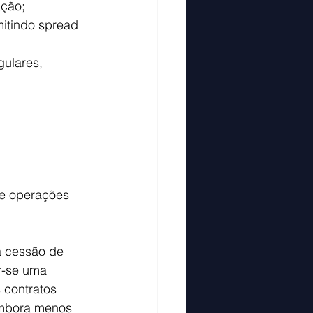
ação;
itindo spread 
ulares, 
de operações 
a cessão de 
r-se uma 
 contratos 
embora menos 