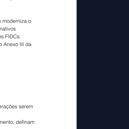
e moderniza o 
mativos 
os FIDCs.
 Anexo III da 
erações serem 
mento, definam 