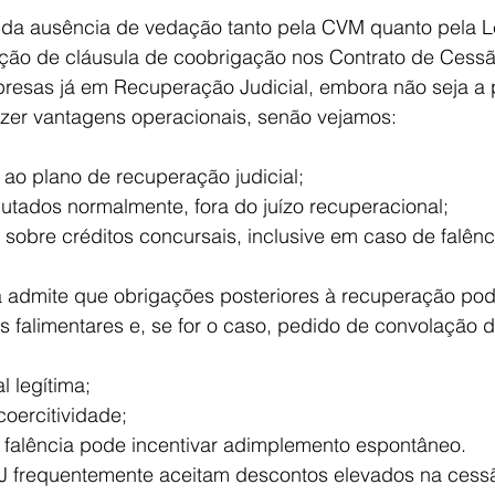
 da ausência de vedação tanto pela CVM quanto pela Le
rção de cláusula de coobrigação nos Contrato de Cessão
presas já em Recuperação Judicial, embora não seja a 
zer vantagens operacionais, senão vejamos:
 ao plano de recuperação judicial;
tados normalmente, fora do juízo recuperacional;
sobre créditos concursais, inclusive em caso de falência
ia admite que obrigações posteriores à recuperação p
ns falimentares e, se for o caso, pedido de convolação 
l legítima;
coercitividade;
e falência pode incentivar adimplemento espontâneo.
 frequentemente aceitam descontos elevados na cess