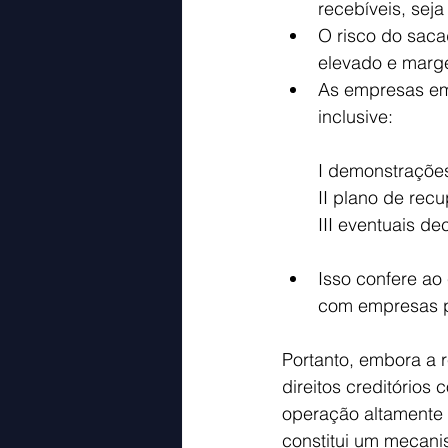
recebíveis, seja
O risco do saca
elevado e marge
As empresas em 
inclusive:
I demonstrações
II plano de recu
III eventuais de
Isso confere ao 
com empresas p
Portanto, embora a r
direitos creditório
operação altamente 
constitui um mecani