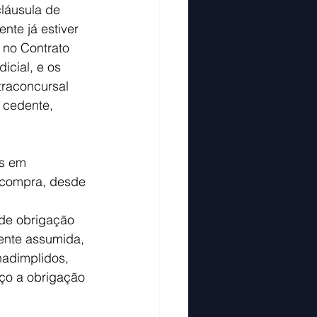
láusula de 
te já estiver 
 no Contrato 
icial, e os 
traconcursal 
o cedente, 
s em 
ecompra, desde 
de obrigação 
ente assumida, 
nadimplidos, 
rço a obrigação 