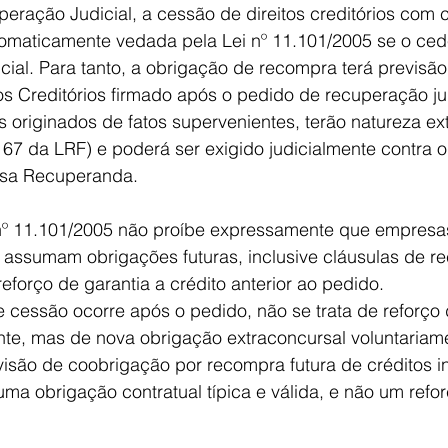
eração Judicial, a cessão de direitos creditórios com c
omaticamente vedada pela Lei nº 11.101/2005 se o ceden
ial. Para tanto, a obrigação de recompra terá previsão
s Creditórios firmado após o pedido de recuperação jud
s originados de fatos supervenientes, terão natureza ex
t. 67 da LRF) e poderá ser exigido judicialmente contra 
esa Recuperanda.
 nº 11.101/2005 não proíbe expressamente que empresa
l assumam obrigações futuras, inclusive cláusulas de r
reforço de garantia a crédito anterior ao pedido.
cessão ocorre após o pedido, não se trata de reforço 
ente, mas de nova obrigação extraconcursal voluntariam
isão de coobrigação por recompra futura de créditos i
ma obrigação contratual típica e válida, e não um refo