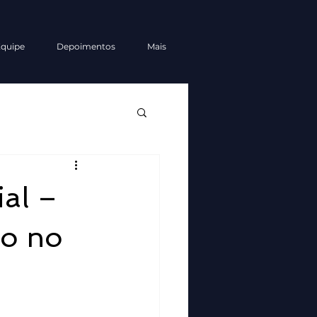
quipe
Depoimentos
Mais
al –
ão no