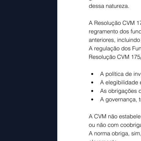
dessa natureza.
A Resolução CVM 175
regramento dos fundo
anteriores, incluin
A regulação dos Fund
Resolução CVM 175/2
A política de in
A elegibilidade e
As obrigações d
A governança, t
A CVM não estabele
ou não com coobrig
A norma obriga, sim