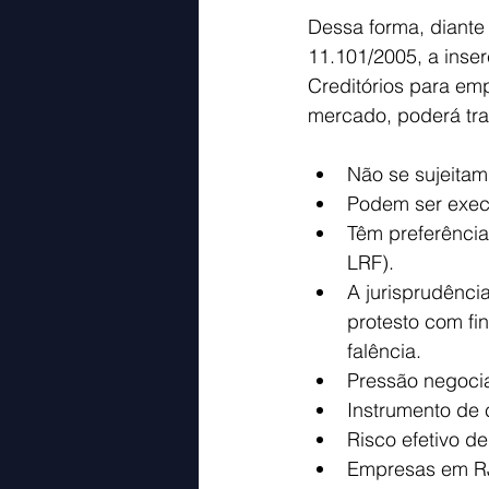
Dessa forma, diante
11.101/2005, a inse
Creditórios para em
mercado, poderá tra
Não se sujeitam
Podem ser execu
Têm preferência 
LRF).
A jurisprudênc
protesto com fi
falência.
Pressão negocia
Instrumento de 
Risco efetivo d
Empresas em RJ