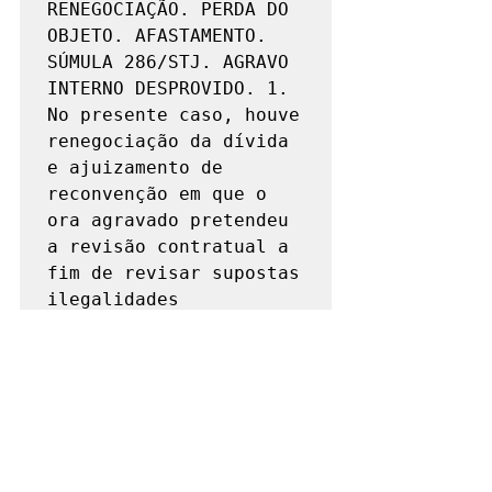
RENEGOCIAÇÃO. PERDA DO 
OBJETO. AFASTAMENTO. 
SÚMULA 286/STJ. AGRAVO 
INTERNO DESPROVIDO. 1. 
No presente caso, houve 
renegociação da dívida 
e ajuizamento de 
reconvenção em que o 
ora agravado pretendeu 
a revisão contratual a 
fim de revisar supostas 
ilegalidades 
contratuais.
 2. 
Conforme entendimento 
desta Corte Superior: 
"A renegociação de 
contrato bancário ou a 
confissão da dívida não 
impede a possibilidade 