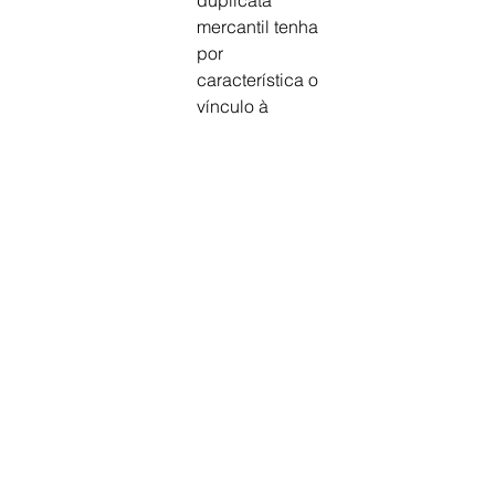
duplicata
mercantil tenha 
por 
característica o 
vínculo à
compra e venda 
mercantil ou 
prestação de
serviços 
realizada, 
ocorrendo o 
aceite – como
verificado nos 
autos -, 
desaparece a 
causalidade,
passando o 
título a ostentar 
autonomia 