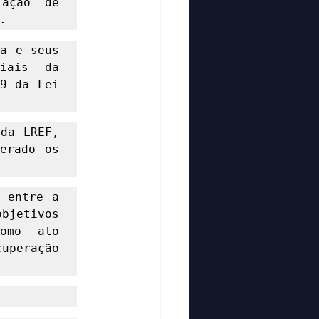
ação de 
. 
a e seus 
iais da 
9 da Lei 
da LREF, 
erado os 
 entre a 
bjetivos 
omo ato 
uperação 