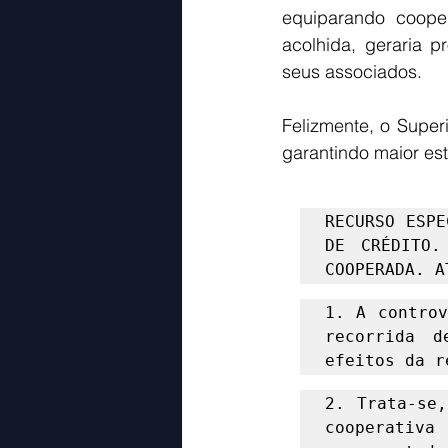
equiparando coopera
acolhida, geraria p
seus associados. 
Felizmente, o Super
garantindo maior est
RECURSO ESPE
DE CRÉDITO.
COOPERADA. A
1. A controv
recorrida d
efeitos da r
2. Trata-se,
cooperativ