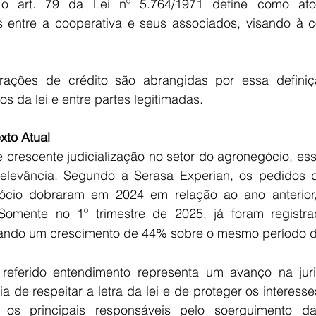
o art. 79 da Lei nº 5.764/1971 define como atos
s entre a cooperativa e seus associados, visando à 
ações de crédito são abrangidas por essa definiç
s da lei e entre partes legitimadas. 
xto Atual
e crescente judicialização no setor do agronegócio, es
elevância. Segundo a Serasa Experian, os pedidos d
gócio dobraram em 2024 em relação ao ano anterior,
Somente no 1º trimestre de 2025, já foram registr
tando um crescimento de 44% sobre o mesmo período do
referido entendimento representa um avanço na juri
ia de respeitar a letra da lei e de proteger os interesse
 os principais responsáveis pelo soerguimento da