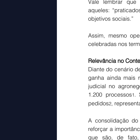
Vale lembrar que 
aqueles: “praticado
objetivos sociais.” 
Assim, mesmo oper
celebradas nos termo
Relevância no Conte
Diante do cenário d
ganha ainda mais r
judicial no agrone
1.200 processos
. 
1
pedidos
, represen
2
A consolidação do 
reforçar a importânc
que são, de fato,