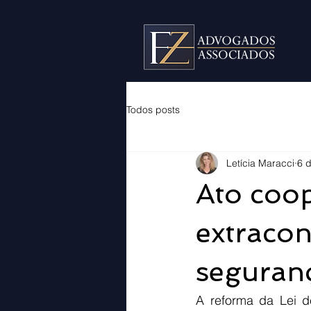
Todos posts
Letícia Maracci
6 
Ato coop
extracon
seguranç
A reforma da Lei de